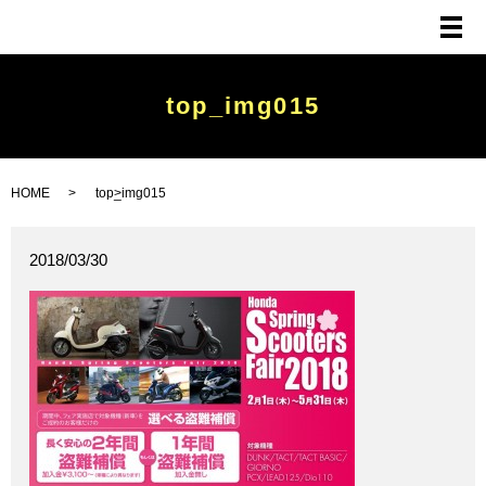
メ
top_img015
HOME
top_img015
2018/03/30