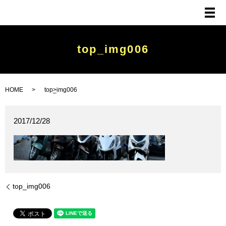
メ
top_img006
HOME
top_img006
2017/12/28
top_img006