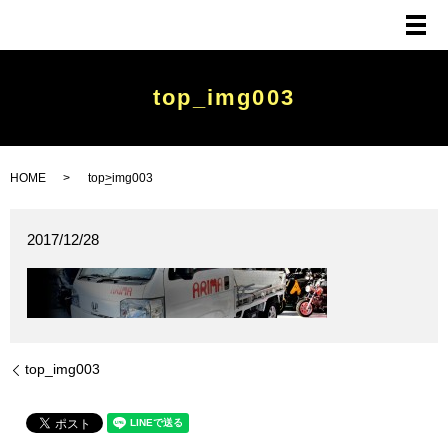
メ
top_img003
HOME
top_img003
2017/12/28
top_img003