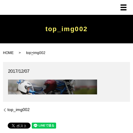
メ
top_img002
HOME
top_img002
2017/12/07
top_img002