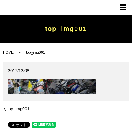
メ
top_img001
HOME
top_img001
2017/12/08
top_img001