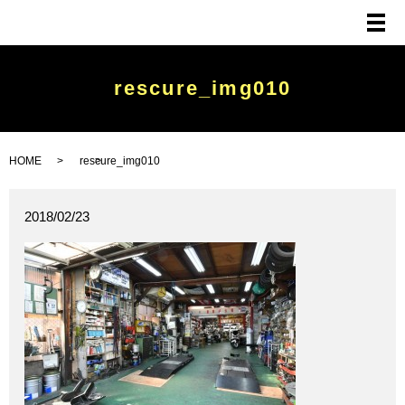
メ
rescure_img010
HOME
rescure_img010
2018/02/23