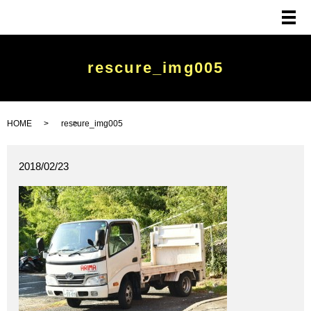
メ
rescure_img005
HOME
rescure_img005
2018/02/23