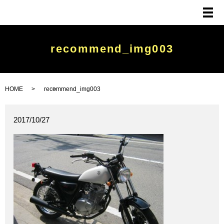
メ
recommend_img003
HOME
recommend_img003
2017/10/27