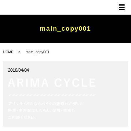
メ
main_copy001
HOME
main_copy001
2018/04/04