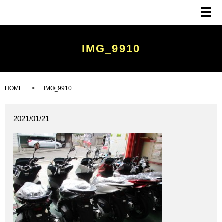
メ
IMG_9910
HOME
IMG_9910
2021/01/21