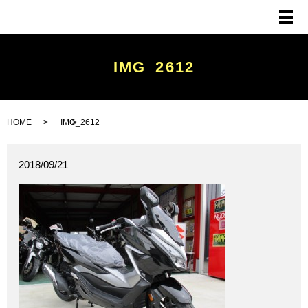
メ
IMG_2612
HOME
IMG_2612
2018/09/21