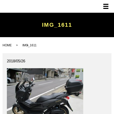
メ
IMG_1611
HOME
IMG_1611
2018/05/26