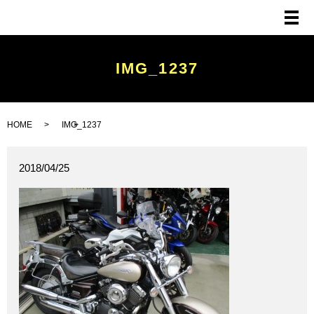
メ
IMG_1237
HOME
IMG_1237
2018/04/25