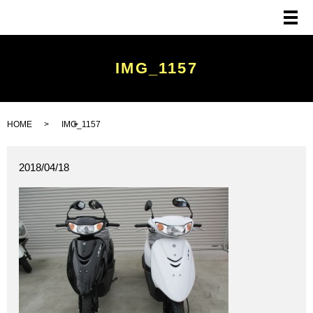
メ
IMG_1157
HOME
IMG_1157
2018/04/18