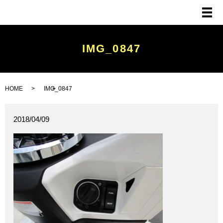
メ
IMG_0847
HOME
IMG_0847
2018/04/09