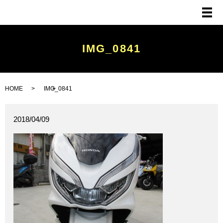
メ
IMG_0841
HOME
IMG_0841
2018/04/09