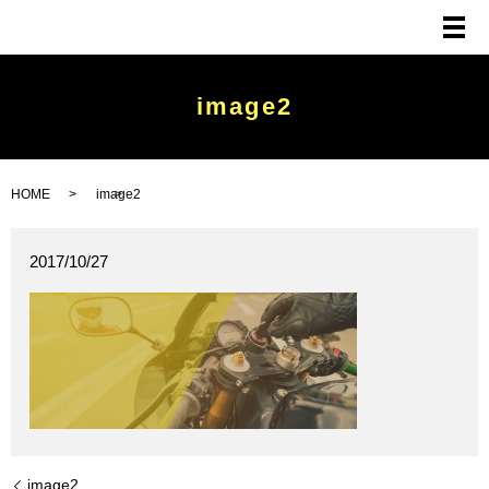
メ
image2
HOME
image2
2017/10/27
image2