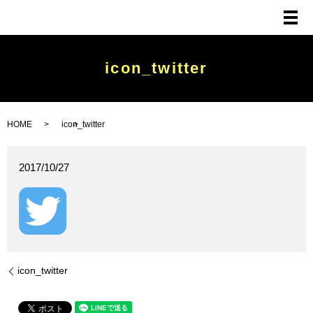
メ
icon_twitter
HOME
icon_twitter
2017/10/27
icon_twitter