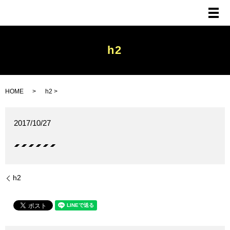
メ
h2
HOME
h2
2017/10/27
h2