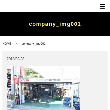
メ
company_img001
HOME
company_img001
2018/02/28