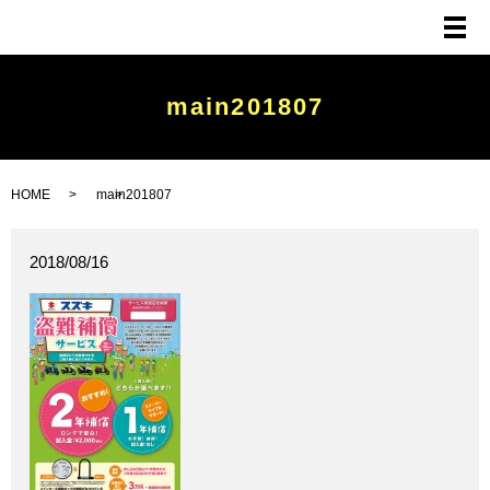
メ
main201807
HOME
main201807
2018/08/16